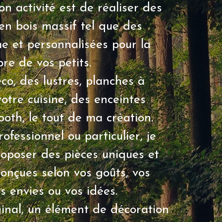
 activité est de réaliser des
en bois massif tel que des
me et personnalisées pour la
re de vos petits.
o, des lustres, planches à
otre cuisine, des enceintes
ooth, le tout de ma création.
fessionnel ou particulier, je
roposer des pièces uniques et
conçues selon vos goûts, vos
s envies ou vos idées.
inal, un élément de décoration