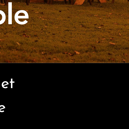
ble
 et
e