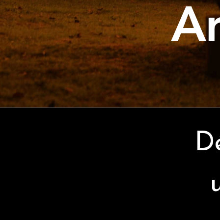
Ar
Dé