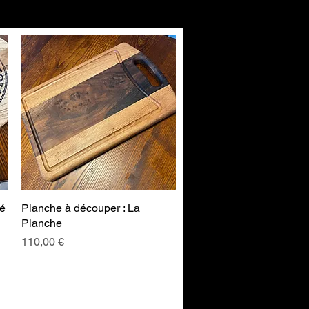
sé
Planche à découper : La
Aperçu rapide
Planche
Prix
110,00 €