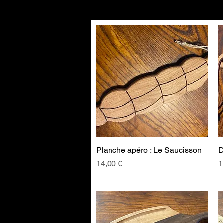
Planche apéro : Le Saucisson
Aperçu rapide
D
Prix
P
14,00 €
1