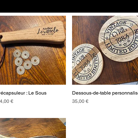
écapsuleur : Le Sous
Aperçu rapide
Dessous-de-table personnali
Aperçu rapide
rix
Prix
4,00 €
35,00 €